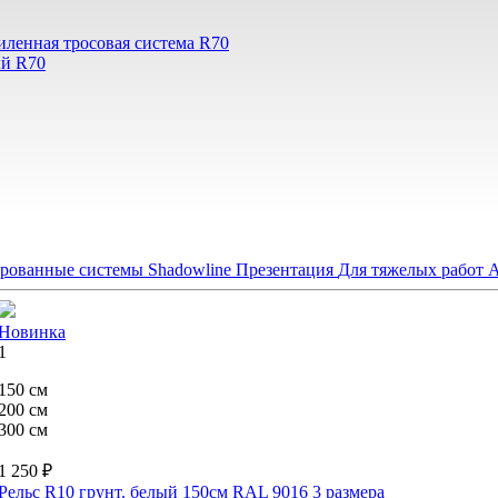
иленная тросовая система R70
ый R70
рованные системы Shadowline
Презентация
Для тяжелых работ
А
Новинка
1
150 см
200 см
300 см
1 250 ₽
Рельс R10 грунт. белый 150см RAL 9016
3 размера