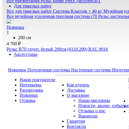
Все презентация
Рельс Инфо Рейл
Дисплей-ИТ
Для тяжелых работ
Все для тяжелых работ
Система Классик + 40 кг
Музейная ус
Все музейная усиленная тросовая система r70
Рельс настенн
Новинка
1
200 см
4 700 ₽
Рельс R70 грунт. белый 200см (6110.200) RAL 9016
Аксессуары
Новинки
Потолочные системы
Настенные системы
Интегри
Наши покупатели
Интерьеры
Как купить
Распродажа
Доставка
Новинки
О магазине
Отзывы
Наши магазины
Новости, акции, события
Отзывы о нас
Вакансии
Гарантия
Контакты