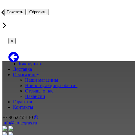
Показать
×
Как купить
Доставка
О магазине
Наши магазины
Новости, акции, события
Отзывы о нас
Вакансии
Гарантия
Контакты
+7 9652255110
info@artiteqrus.ru