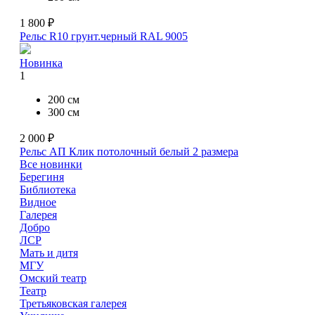
1 800 ₽
Рельс R10 грунт.черный RAL 9005
Новинка
1
200 см
300 см
2 000 ₽
Рельс АП Клик потолочный белый
2 размера
Все новинки
Берегиня
Библиотека
Видное
Галерея
Добро
ЛСР
Мать и дитя
МГУ
Омский театр
Театр
Третьяковская галерея