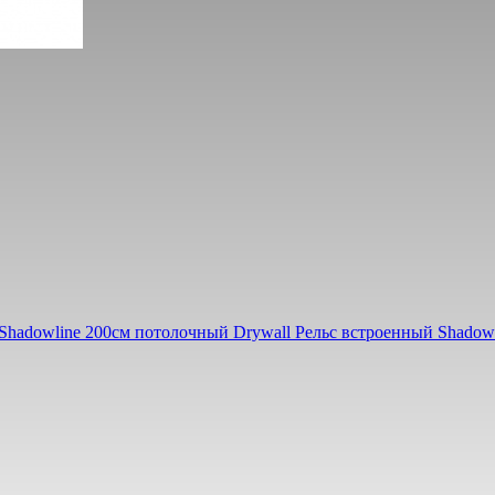
Shadowline 200см потолочный Drywall
Рельс встроенный Shadow