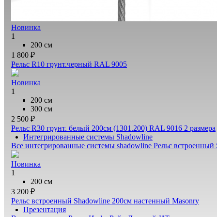
Новинка
1
200 см
1 800 ₽
Рельс R10 грунт.черный RAL 9005
Новинка
1
200 см
300 см
2 500 ₽
Рельс R30 грунт. белый 200см (1301.200) RAL 9016
2 размера
Интегрированные системы Shadowline
Все интегрированные системы shadowline
Рельс встроенный 
Новинка
1
200 см
3 200 ₽
Рельс встроенный Shadowline 200см настенный Masonry
Презентация