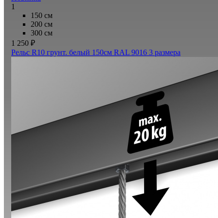
1
150 см
200 см
300 см
1 250 ₽
Рельс R10 грунт. белый 150см RAL 9016
3 размера