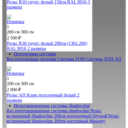
Рельс R10 грунт. белый 150см RAL 9016
3
размера
Новинка
1
200 см
300 см
2 500 ₽
Рельс R30 грунт. белый 200см (1301.200)
RAL 9016
2 размера
Потолочные системы
Все потолочные системы
Система ТОП
Система ТОП АП
Новинка
1
200 см
300 см
2 000 ₽
Рельс АП Клик потолочный белый
2
размера
Интегрированные системы Shadowline
Все интегрированные системы shadowline
Рельс
встроенный Shadowline 200см потолочный Drywall
Рельс
встроенный Shadowline 200см настенный Masonry