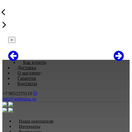
×
Как купить
Доставка
О магазине
Гарантия
Контакты
+7 9652255110
info@artiteqrus.ru
Наши покупатели
Интерьеры
Распродажа