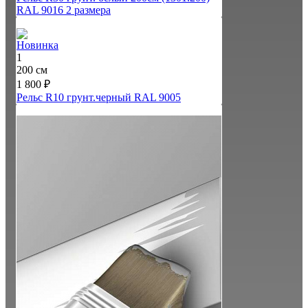
RAL 9016
2 размера
Новинка
1
200 см
1 800 ₽
Рельс R10 грунт.черный RAL 9005