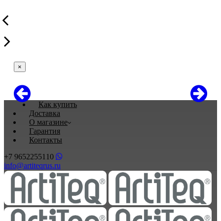
×
Как купить
Доставка
О магазине
Гарантия
Контакты
+7 9652255110
info@artiteqrus.ru