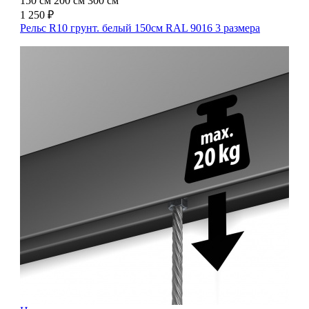
150 см
200 см
300 см
1 250 ₽
Рельс R10 грунт. белый 150см RAL 9016
3 размера