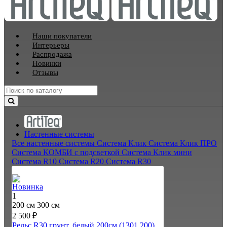
Наши покупатели
Интерьеры
Распродажа
Новинки
Отзывы
Настенные системы
Все настенные системы
Система Клик
Система Клик ПРО
Система КОМБИ с подсветкой
Система Клик мини
Система R10
Система R20
Система R30
Новинка
1
200 см
300 см
2 500 ₽
Рельс R30 грунт. белый 200см (1301.200)