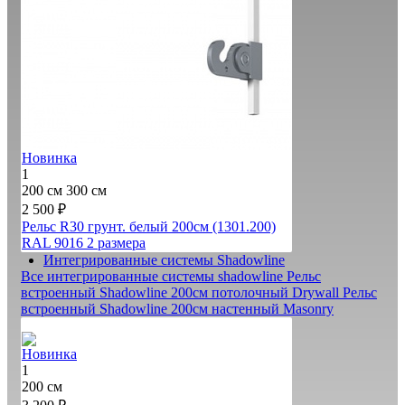
Новинка
1
200 см
300 см
2 500 ₽
Рельс R30 грунт. белый 200см (1301.200)
RAL 9016
2 размера
Интегрированные системы Shadowline
Все интегрированные системы shadowline
Рельс
встроенный Shadowline 200см потолочный Drywall
Рельс
встроенный Shadowline 200см настенный Masonry
Новинка
1
200 см