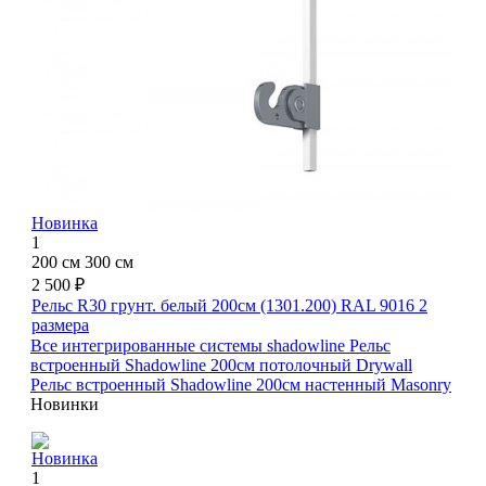
Новинка
1
200 см
300 см
2 500 ₽
Рельс R30 грунт. белый 200см (1301.200) RAL 9016
2
размера
Все интегрированные системы shadowline
Рельс
встроенный Shadowline 200см потолочный Drywall
Рельс встроенный Shadowline 200см настенный Masonry
Новинки
Новинка
1