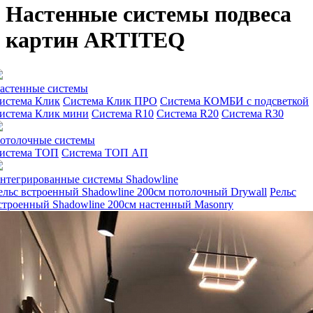
Настенные системы подвеса
картин ARTITEQ
астенные системы
истема Клик
Система Клик ПРО
Система КОМБИ с подсветкой
истема Клик мини
Система R10
Система R20
Система R30
отолочные системы
истема ТОП
Система ТОП АП
нтегрированные системы Shadowline
ельс встроенный Shadowline 200см потолочный Drywall
Рельс
строенный Shadowline 200см настенный Masonry