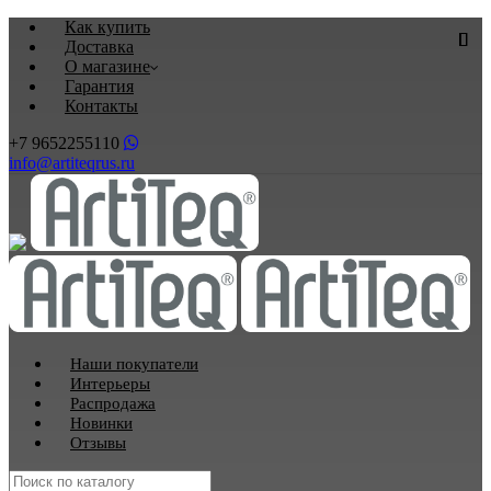
Как купить
Доставка
О магазине
Гарантия
Контакты
+7 9652255110
info@artiteqrus.ru
Наши покупатели
Интерьеры
Распродажа
Новинки
Отзывы