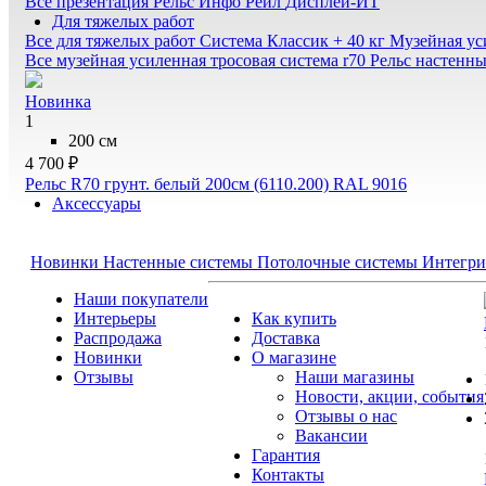
Все презентация
Рельс Инфо Рейл
Дисплей-ИТ
Для тяжелых работ
Все для тяжелых работ
Система Классик + 40 кг
Музейная ус
Все музейная усиленная тросовая система r70
Рельс настенн
Новинка
1
200 см
4 700 ₽
Рельс R70 грунт. белый 200см (6110.200) RAL 9016
Аксессуары
Новинки
Настенные системы
Потолочные системы
Интегри
Наши покупатели
Интерьеры
Как купить
Распродажа
Доставка
Новинки
О магазине
Отзывы
Наши магазины
Новости, акции, события
Отзывы о нас
Вакансии
Гарантия
Контакты