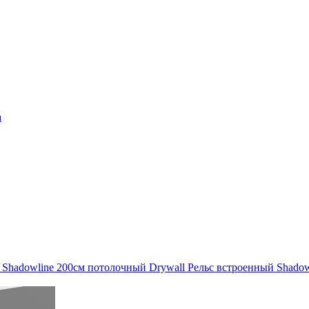
а
 Shadowline 200см потолочный Drywall
Рельс встроенный Shadow