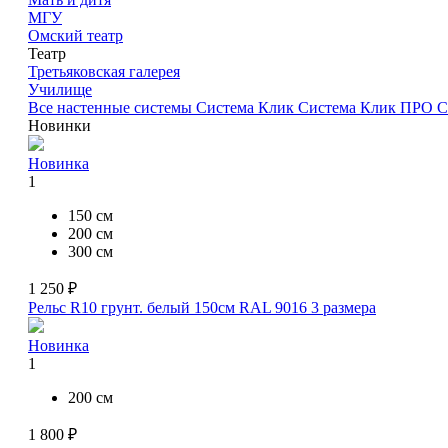
МГУ
Омский театр
Театр
Третьяковская галерея
Училище
Все настенные системы
Система Клик
Система Клик ПРО
С
Новинки
Новинка
1
150 см
200 см
300 см
1 250 ₽
Рельс R10 грунт. белый 150см RAL 9016
3 размера
Новинка
1
200 см
1 800 ₽