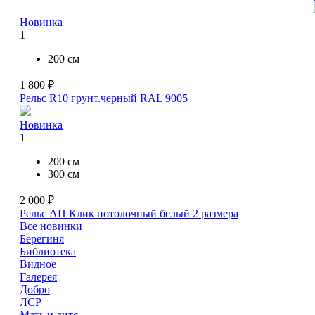
Новинка
1
200 см
1 800 ₽
Рельс R10 грунт.черный RAL 9005
Новинка
1
200 см
300 см
2 000 ₽
Рельс АП Клик потолочный белый
2 размера
Все новинки
Берегиня
Библиотека
Видное
Галерея
Добро
ЛСР
Мать и дитя