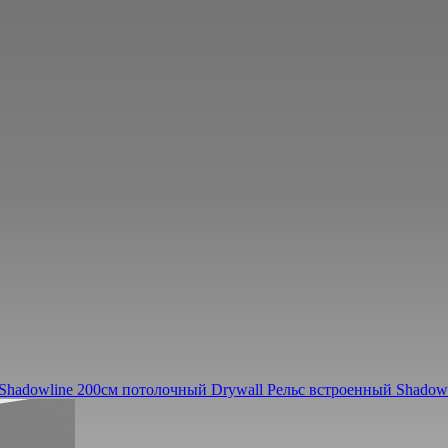
Shadowline 200см потолочный Drywall
Рельс встроенный Shadow